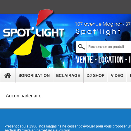
107 avenue Maginot - 3
Spot'light
Vente - Location - 
SONORISATION
ECLAIRAGE
DJ SHOP
VIDEO
Aucun partenaire.
Présent depuis 1980, nos magasins ne cessent d'évoluer pour vous proposer un
secteur d'activité en perpétuelle évolution.