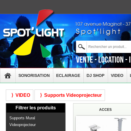
107 avenue Maginot - 3
Spot'light
Vente - Location - 
SONORISATION
ECLAIRAGE
DJ SHOP
VIDEO
⟩ VIDEO
⟩ Supports Videoprojecteur
Filtrer les produits
ACCES
Supports Mural
Videoprojecteur