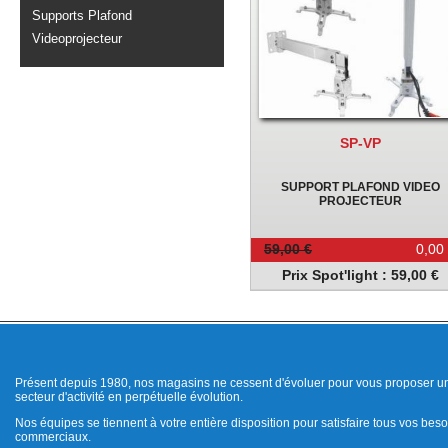
Supports Plafond
Videoprojecteur
SP-VP
SUPPORT PLAFOND VIDEO
PROJECTEUR
59,00 €
0,00
Prix Spot'light : 59,00 €
Présent depuis 1980, nos magasins ne cessent d'évoluer pour vous proposer un
secteur d'activité en perpétuelle évolution.
Nos équipes se tiennent à votre entière disposition pour satisfaire tous vos beso
commerciaux.