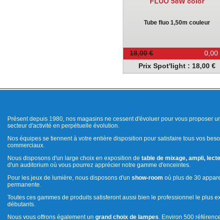
FLUO 58W color
Tube fluo 1,50m couleur
18,00 €
0,00
Prix Spot'light : 18,00 €
Présent depuis 1980, nos magasins ne cessent d'évoluer pour vous proposer un
secteur d'activité en perpétuelle évolution.
Nos équipes se tiennent à votre entière disposition pour satisfaire tous vos beso
commerciaux.
Nous disposons d'un large choix en exposition de
table de mixage, ampli, lecte
d'un auditorium où vous pourrez apprécier notre gamme d'enceintes.
Pour les jeux de lumière, nous disposons d'un
show-room
où plus de 30 appare
permanente.
Toutes ces gammes de produits satisferont aussi bien le professionnel le plus e
débutants.
Nous vous offrons également un
grand choix de lampes
. Environ 500 référenc