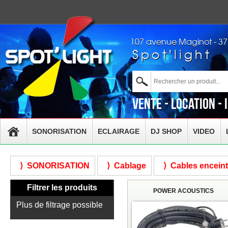
107 avenue Maginot - 3
Spot'light
Vente - Location - 
SONORISATION
ECLAIRAGE
DJ SHOP
VIDEO
⟩ SONORISATION
⟩ Cablage
⟩ Cables encein
Filtrer les produits
POWER ACOUSTICS
Plus de filtrage possible