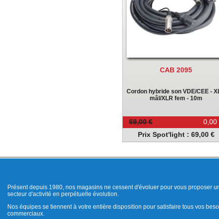
CAB 2095
Cordon hybride son VDE/CEE - 
mâl/XLR fem - 10m
69,00 €
0,00
Prix Spot'light : 69,00 €
Présent depuis 1980, nos magasins ne cessent d'évoluer pour vous proposer un
secteur d'activité en perpétuelle évolution.
Nos équipes se tiennent à votre entière disposition pour satisfaire tous vos beso
commerciaux.