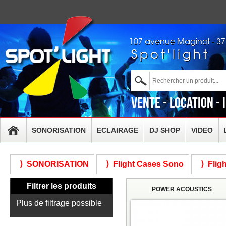
107 avenue Maginot - 3
Spot'light
Vente - Location - 
SONORISATION
ECLAIRAGE
DJ SHOP
VIDEO
⟩ SONORISATION
⟩ Flight Cases Sono
⟩ Fligh
Filtrer les produits
POWER ACOUSTICS
Plus de filtrage possible