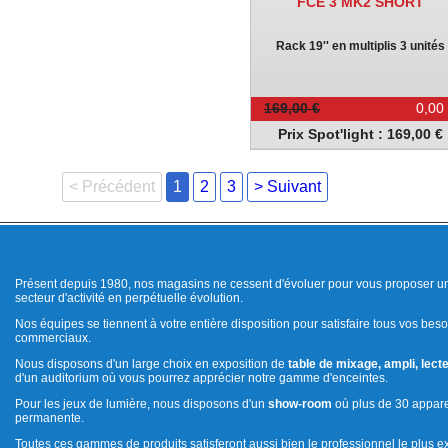
FCE 3 MK2 SHORT
Rack 19'' en multiplis 3 unités
169,00 €
0,00
Prix Spot'light : 169,00 €
< Précédent
1
2
3
> Suivant
Présent depuis 1980, nos magasins ne cessent d'évoluer pour vous proposer un
secteur d'activité en perpétuelle évolution.
Nos équipes se tiennent à votre entière disposition pour satisfaire tous vos beso
commerciaux.
Nous disposons d'un large choix en exposition de
table de mixage, ampli, lecte
d'un auditorium où vous pourrez apprécier notre gamme d'enceintes.
Pour les jeux de lumière, nous disposons d'un
show-room
où plus de 30 appare
permanente.
Toutes ces gammes de produits satisferont aussi bien le professionnel le plus e