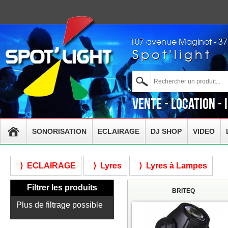
107 avenue Maginot - 3
Spot'light
Vente - Location - 
SONORISATION
ECLAIRAGE
DJ SHOP
VIDEO
⟩ ECLAIRAGE
⟩ Lyres
⟩ Lyres à Lampes
Filtrer les produits
BRITEQ
Plus de filtrage possible