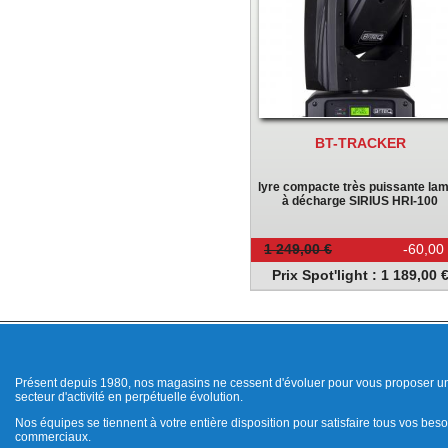
BT-TRACKER
lyre compacte très puissante la
à décharge SIRIUS HRI-100
1 249,00 €
-60,00
Prix Spot'light : 1 189,00 
Présent depuis 1980, nos magasins ne cessent d'évoluer pour vous proposer un
secteur d'activité en perpétuelle évolution.
Nos équipes se tiennent à votre entière disposition pour satisfaire tous vos beso
commerciaux.