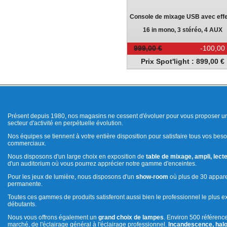
Console de mixage USB avec eff
16 in mono, 3 stéréo, 4 AUX
999,00 €
-100,00
Prix Spot'light : 899,00 €
Présent depuis 1980, nos magasins ne cessent d'évoluer pour vous proposer un
secteur d'activité en perpétuelle évolution.
Nos équipes se tiennent à votre entière disposition pour satisfaire tous vos beso
commerciaux.
Nous disposons d'un large choix en exposition de
table de mixage, ampli, lecte
d'un auditorium où vous pourrez apprécier notre gamme d'enceintes.
Pour les jeux de lumière, nous disposons d'un
show-room
où plus de 30 appare
permanente.
Toutes ces gammes de produits satisferont aussi bien le professionnel le plus e
débutants.
Nous vous offrons également un
grand choix de lampes
. Environ 500 référenc
marché, de l'éclairage général à l'éclairage professionnel.
Incandescence, halo