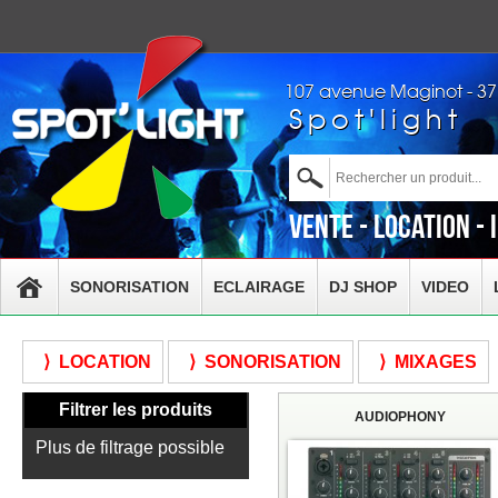
107 avenue Maginot - 3
Spot'light
Vente - Location - 
SONORISATION
ECLAIRAGE
DJ SHOP
VIDEO
⟩ LOCATION
⟩ SONORISATION
⟩ MIXAGES
Filtrer les produits
AUDIOPHONY
Plus de filtrage possible