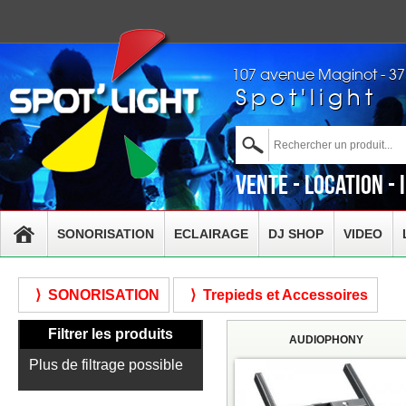
107 avenue Maginot - 3
Spot'light
Vente - Location - 
SONORISATION
ECLAIRAGE
DJ SHOP
VIDEO
⟩ SONORISATION
⟩ Trepieds et Accessoires
Filtrer les produits
AUDIOPHONY
Plus de filtrage possible