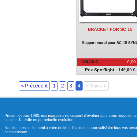
BRACKET FOR SC-15
Support mural pour SC-15 SYN
149,00 €
0,00
Prix Spot'light : 149,00 €
< Précédent
1
2
3
4
> Suivant
Présent depuis 1980, nos magasins ne cessent d'évoluer pour vous proposer un
secteur d'activité en perpétuelle évolution.
Nos équipes se tiennent à votre entière disposition pour satisfaire tous vos beso
commerciaux.